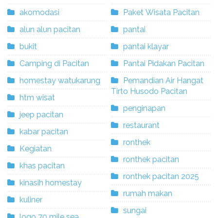
akomodasi
Paket Wisata Pacitan
alun alun pacitan
pantai
bukit
pantai klayar
Camping di Pacitan
Pantai Pidakan Pacitan
homestay watukarung
Pemandian Air Hangat
Tirto Husodo Pacitan
htm wisat
penginapan
jeep pacitan
restaurant
kabar pacitan
ronthek
Kegiatan
ronthek pacitan
khas pacitan
ronthek pacitan 2025
kinasih homestay
rumah makan
kuliner
sungai
logo 70 mile sea