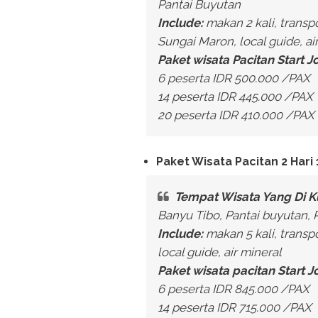
Pantai Buyutan
Include:
makan 2 kali, transpo
Sungai Maron, local guide, ai
Paket wisata Pacitan Start Jo
6 peserta IDR 500.000 /PAX
14 peserta IDR 445.000 /PAX
20 peserta IDR 410.000 /PAX
Paket Wisata Pacitan 2 Hari
Tempat Wisata Yang Di K
Banyu Tibo, Pantai buyutan, 
Include:
makan 5 kali, transp
local guide, air mineral
Paket wisata pacitan Start Jo
6 peserta IDR 845.000 /PAX
14 peserta IDR 715.000 /PAX