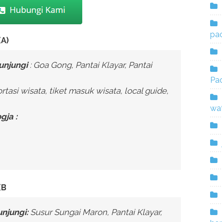
pac
(A)
unjungi
: Goa Gong, Pantai Klayar, Pantai
Pac
ortasi wisata, tiket masuk wisata, local guide,
wa
gja :
(B
njungi:
Susur Sungai Maron, Pantai Klayar,