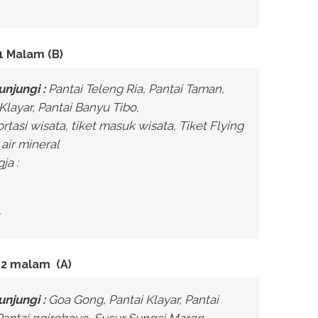
1 Malam (B)
njungi :
Pantai Teleng Ria, Pantai Taman,
Klayar, Pantai Banyu Tibo,
rtasi wisata, tiket masuk wisata, Tiket Flying
 air mineral
ja :
 2 malam (A)
njungi :
Goa Gong, Pantai Klayar, Pantai