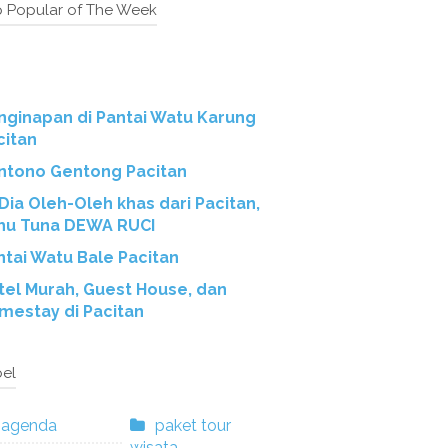
 Popular of The Week
nginapan di Pantai Watu Karung
citan
ntono Gentong Pacitan
 Dia Oleh-Oleh khas dari Pacitan,
hu Tuna DEWA RUCI
ntai Watu Bale Pacitan
tel Murah, Guest House, dan
mestay di Pacitan
el
agenda
paket tour
wisata