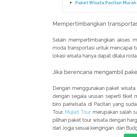
Paket Wisata Pacitan Murah
Mempertimbangkan transportasi
Selain mempertimbangkan akses men
moda transportasi untuk mencapai t
lokasi wisata hanya dapat dilalui rod
Jika berencana mengambil paket 
Dengan menggunakan paket wisata pac
dengan segala urusan seperti tiket
biro pariwisata di Pacitan yang sud
Tour.
Mujiati Tour
merupakan salah sat
pilihan paket tour wisata dengan har
dari Jogja sesuai kengingan dan Budg