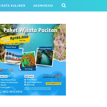
ISATA KULINER
AKOMODASI