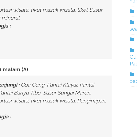
ho
rtasi wisata, tiket masuk wisata, tiket Susur
r mineral
gja :
se
Ou
Pac
 1 malam (A)
pac
unjungi :
Goa Gong, Pantai Klayar, Pantai
Pantai Banyu Tibo, Susur Sungai Maron.
ortasi wisata, tiket masuk wisata, Penginapan,
gja :