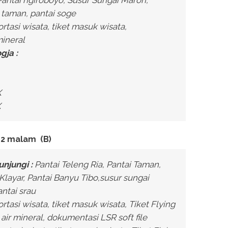
Pantai ngiroboyo, Susur Sungai Maron,
 taman, pantai soge
rtasi wisata, tiket masuk wisata,
mineral
gja :
X
X
 2 malam (B)
unjungi :
Pantai Teleng Ria, Pantai Taman,
Klayar, Pantai Banyu Tibo,susur sungai
ntai srau
rtasi wisata, tiket masuk wisata, Tiket Flying
 air mineral, dokumentasi LSR soft file