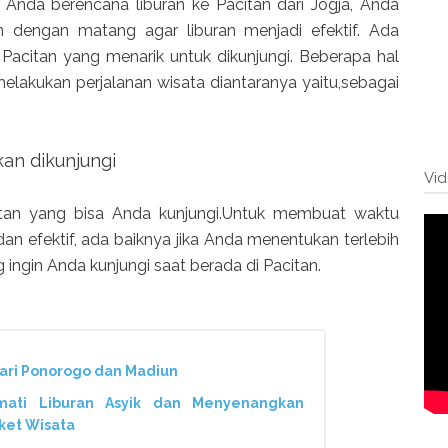
a Anda berencana liburan ke Pacitan dari Jogja, Anda
n dengan matang agar liburan menjadi efektif. Ada
Pacitan yang menarik untuk dikunjungi. Beberapa hal
elakukan perjalanan wisata diantaranya yaitu,sebagai
kan dikunjungi
Vid
itan yang bisa Anda kunjungi.Untuk membuat waktu
dan efektif, ada baiknya jika Anda menentukan terlebih
ingin Anda kunjungi saat berada di Pacitan.
dari Ponorogo dan Madiun
ikmati Liburan Asyik dan Menyenangkan
ket Wisata