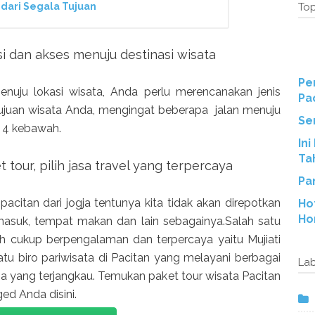
 dari Segala Tujuan
Top
 dan akses menuju destinasi wisata
Pe
uju lokasi wisata, Anda perlu merencanakan jenis
Pa
ujuan wisata Anda, mengingat beberapa jalan menuju
Se
a 4 kebawah.
Ini
Ta
tour, pilih jasa travel yang terpercaya
Pa
itan dari jogja tentunya kita tidak akan direpotkan
Ho
Ho
 masuk, tempat makan dan lain sebagainya.Salah satu
ah cukup berpengalaman dan terpercaya yaitu Mujiati
u biro pariwisata di Pacitan yang melayani berbagai
Lab
ga yang terjangkau. Temukan paket tour wisata Pacitan
ed Anda disini.