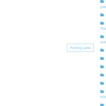
pac
Pac
wa
Posting Lama
ho