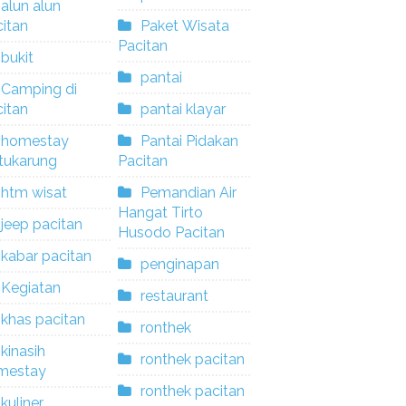
alun alun
itan
Paket Wisata
Pacitan
bukit
pantai
Camping di
itan
pantai klayar
homestay
Pantai Pidakan
tukarung
Pacitan
htm wisat
Pemandian Air
Hangat Tirto
jeep pacitan
Husodo Pacitan
kabar pacitan
penginapan
Kegiatan
restaurant
khas pacitan
ronthek
kinasih
ronthek pacitan
mestay
ronthek pacitan
kuliner