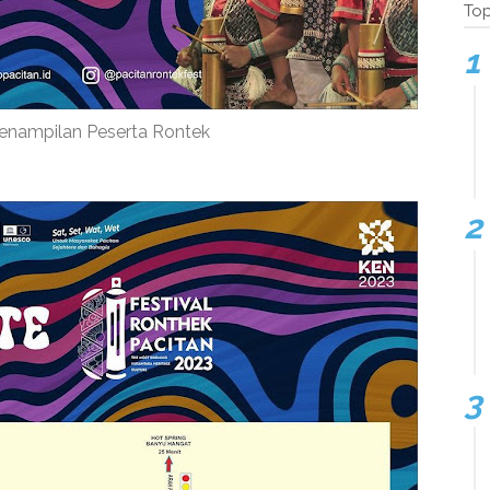
Top
enampilan Peserta Rontek