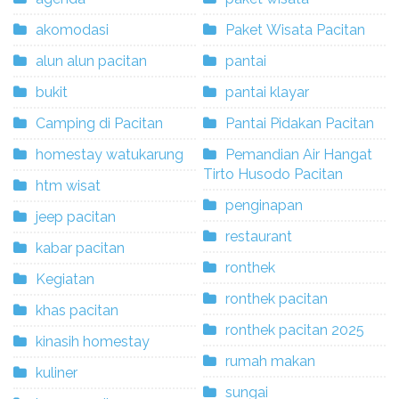
akomodasi
Paket Wisata Pacitan
alun alun pacitan
pantai
bukit
pantai klayar
Camping di Pacitan
Pantai Pidakan Pacitan
homestay watukarung
Pemandian Air Hangat
Tirto Husodo Pacitan
htm wisat
penginapan
jeep pacitan
restaurant
kabar pacitan
ronthek
Kegiatan
ronthek pacitan
khas pacitan
ronthek pacitan 2025
kinasih homestay
rumah makan
kuliner
sungai