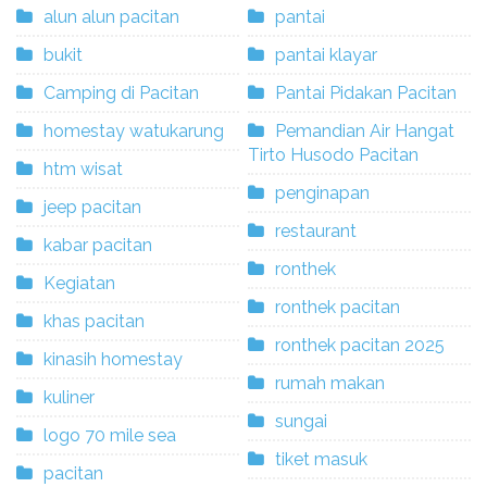
alun alun pacitan
pantai
bukit
pantai klayar
Camping di Pacitan
Pantai Pidakan Pacitan
homestay watukarung
Pemandian Air Hangat
Tirto Husodo Pacitan
htm wisat
penginapan
jeep pacitan
restaurant
kabar pacitan
ronthek
Kegiatan
ronthek pacitan
khas pacitan
ronthek pacitan 2025
kinasih homestay
rumah makan
kuliner
sungai
logo 70 mile sea
tiket masuk
pacitan